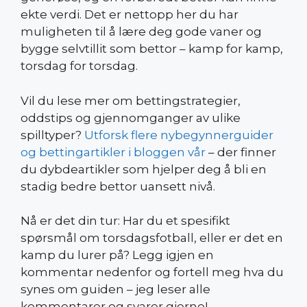
ekte verdi. Det er nettopp her du har
muligheten til å lære deg gode vaner og
bygge selvtillit som bettor – kamp for kamp,
torsdag for torsdag.
Vil du lese mer om bettingstrategier,
oddstips og gjennomganger av ulike
spilltyper?
Utforsk flere nybegynnerguider
og bettingartikler i bloggen vår
– der finner
du dybdeartikler som hjelper deg å bli en
stadig bedre bettor uansett nivå.
Nå er det din tur: Har du et spesifikt
spørsmål om torsdagsfotball, eller er det en
kamp du lurer på? Legg igjen en
kommentar nedenfor og fortell meg hva du
synes om guiden – jeg leser alle
kommentarer og svarer gjerne!