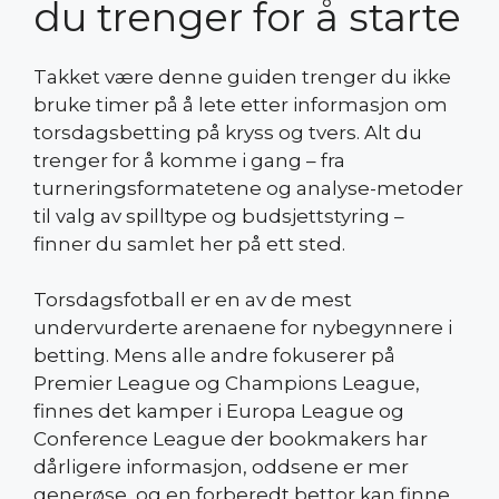
du trenger for å starte
Takket være denne guiden trenger du ikke
bruke timer på å lete etter informasjon om
torsdagsbetting på kryss og tvers. Alt du
trenger for å komme i gang – fra
turneringsformatetene og analyse-metoder
til valg av spilltype og budsjettstyring –
finner du samlet her på ett sted.
Torsdagsfotball er en av de mest
undervurderte arenaene for nybegynnere i
betting. Mens alle andre fokuserer på
Premier League og Champions League,
finnes det kamper i Europa League og
Conference League der bookmakers har
dårligere informasjon, oddsene er mer
generøse, og en forberedt bettor kan finne