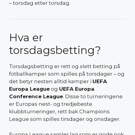
– torsdag etter torsdag.
Hva er
torsdagsbetting?
Torsdagsbetting er rett og slett betting på
fotballkamper som spilles på torsdager – og
det betyr nesten alltid kamper i
UEFA
Europa League
og
UEFA Europa
Conference League
. Disse to turneringene
er Europas nest- og tredjebeste
klubbturneringer, rett bak Champions
League som spilles tirsdager og onsdager.
Europa League samler lag som er gode nok