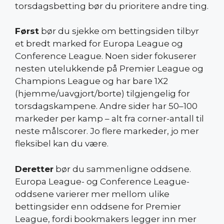
torsdagsbetting bør du prioritere andre ting.
Først
bør du sjekke om bettingsiden tilbyr
et bredt marked for Europa League og
Conference League. Noen sider fokuserer
nesten utelukkende på Premier League og
Champions League og har bare 1X2
(hjemme/uavgjort/borte) tilgjengelig for
torsdagskampene. Andre sider har 50–100
markeder per kamp – alt fra corner-antall til
neste målscorer. Jo flere markeder, jo mer
fleksibel kan du være.
Deretter
bør du sammenligne oddsene.
Europa League- og Conference League-
oddsene varierer mer mellom ulike
bettingsider enn oddsene for Premier
League, fordi bookmakers legger inn mer