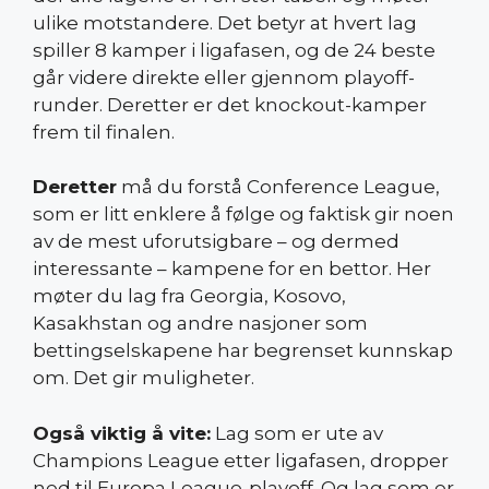
ulike motstandere. Det betyr at hvert lag
spiller 8 kamper i ligafasen, og de 24 beste
går videre direkte eller gjennom playoff-
runder. Deretter er det knockout-kamper
frem til finalen.
Deretter
må du forstå Conference League,
som er litt enklere å følge og faktisk gir noen
av de mest uforutsigbare – og dermed
interessante – kampene for en bettor. Her
møter du lag fra Georgia, Kosovo,
Kasakhstan og andre nasjoner som
bettingselskapene har begrenset kunnskap
om. Det gir muligheter.
Også viktig å vite:
Lag som er ute av
Champions League etter ligafasen, dropper
ned til Europa League-playoff. Og lag som er