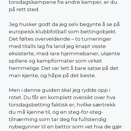
torsdagskampene fra andre kamper, er du
på rett sted.
Jeg husker godt da jeg selv begynte å se på
europeisk klubbfotball som bettingobjekt.
Det føltes overveldende – to turneringer
med titalls lag fra land jeg knapt visste
eksisterte, med rare hjemmebaner, ukjente
spillere og kampformater som virket
hemmelige. Det var lett å bare satse på det
man kjente, og håpe på det beste.
Men i denne guiden skal jeg rydde opp i
rotet. Du får en komplett oversikt over hva
torsdagsbetting faktisk er, hvilke særtrekk
du må kjenne til, og en steg-for-steg-
tilnærming som tar deg fra fullstendig
nybegynner til en bettor som vet hva de gjør