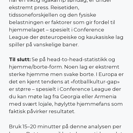
ekstremt press. Reisetiden,
tidssoneforskjellen og den fysiske
belastningen er faktorer som gir fordel til
hjemmelaget – spesielt i Conference
League der østeuropeiske og kaukasiske lag
spiller på vanskelige baner.
Til slutt:
Se på head-to-head-statistikk og
hjemme/borte-form. Noen lag er ekstremt
sterke hjemme men svake borte. I Europa er
det en kjent tendens at «fotballkultur-gap»
er større – spesielt i Conference League der
du kan møte lag fra Georgia eller Armenia
med svært lojale, høylytte hjemmefans som
faktisk påvirker resultatet.
Bruk 15–20 minutter på denne analysen per