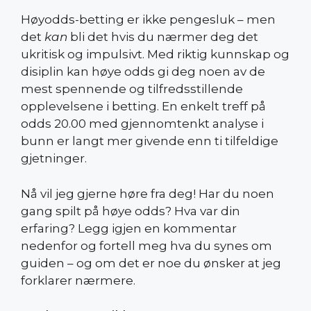
Høyodds-betting er ikke pengesluk – men
det
kan
bli det hvis du nærmer deg det
ukritisk og impulsivt. Med riktig kunnskap og
disiplin kan høye odds gi deg noen av de
mest spennende og tilfredsstillende
opplevelsene i betting. En enkelt treff på
odds 20.00 med gjennomtenkt analyse i
bunn er langt mer givende enn ti tilfeldige
gjetninger.
Nå vil jeg gjerne høre fra deg! Har du noen
gang spilt på høye odds? Hva var din
erfaring? Legg igjen en kommentar
nedenfor og fortell meg hva du synes om
guiden – og om det er noe du ønsker at jeg
forklarer nærmere.