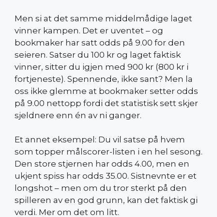
Men si at det samme middelmådige laget
vinner kampen. Det er uventet – og
bookmaker har satt odds på 9.00 for den
seieren. Satser du 100 kr og laget faktisk
vinner, sitter du igjen med 900 kr (800 kr i
fortjeneste). Spennende, ikke sant? Men la
oss ikke glemme at bookmaker setter odds
på 9.00 nettopp fordi det statistisk sett skjer
sjeldnere enn én av ni ganger.
Et annet eksempel: Du vil satse på hvem
som topper målscorer-listen i en hel sesong.
Den store stjernen har odds 4.00, men en
ukjent spiss har odds 35.00. Sistnevnte er et
longshot – men om du tror sterkt på den
spilleren av en god grunn, kan det faktisk gi
verdi. Mer om det om litt.