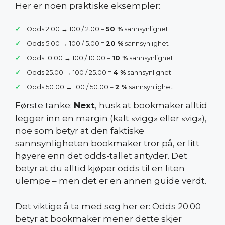
Her er noen praktiske eksempler:
Odds 2.00 → 100 / 2.00 =
50 %
sannsynlighet
Odds 5.00 → 100 / 5.00 =
20 %
sannsynlighet
Odds 10.00 → 100 / 10.00 =
10 %
sannsynlighet
Odds 25.00 → 100 / 25.00 =
4 %
sannsynlighet
Odds 50.00 → 100 / 50.00 =
2 %
sannsynlighet
Første tanke:
Next
, husk at bookmaker alltid
legger inn en margin (kalt «vigg» eller «vig»),
noe som betyr at den faktiske
sannsynligheten bookmaker tror på, er litt
høyere enn det odds-tallet antyder. Det
betyr at du alltid kjøper odds til en liten
ulempe – men det er en annen guide verdt.
Det viktige å ta med seg her er: Odds 20.00
betyr at bookmaker mener dette skjer