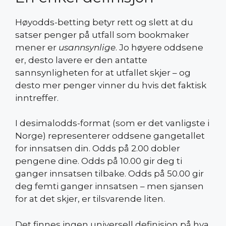
Høyodds-betting betyr rett og slett at du
satser penger på utfall som bookmaker
mener er
usannsynlige
. Jo høyere oddsene
er, desto lavere er den antatte
sannsynligheten for at utfallet skjer – og
desto mer penger vinner du hvis det faktisk
inntreffer.
I desimalodds-format (som er det vanligste i
Norge) representerer oddsene gangetallet
for innsatsen din. Odds på 2.00 dobler
pengene dine. Odds på 10.00 gir deg ti
ganger innsatsen tilbake. Odds på 50.00 gir
deg femti ganger innsatsen – men sjansen
for at det skjer, er tilsvarende liten.
Det finnes ingen universell definisjon på hva