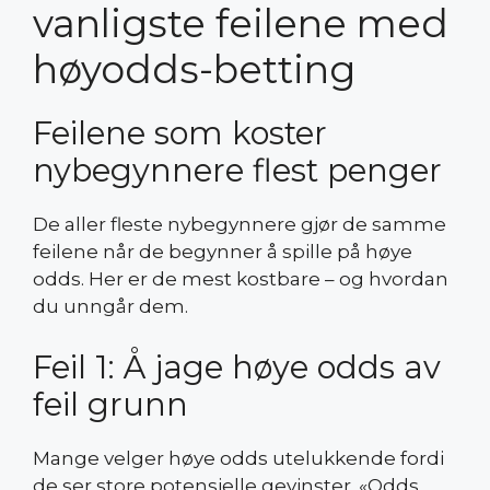
vanligste feilene med
høyodds-betting
Feilene som koster
nybegynnere flest penger
De aller fleste nybegynnere gjør de samme
feilene når de begynner å spille på høye
odds. Her er de mest kostbare – og hvordan
du unngår dem.
Feil 1: Å jage høye odds av
feil grunn
Mange velger høye odds utelukkende fordi
de ser store potensielle gevinster. «Odds