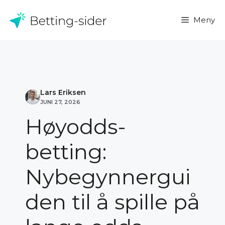
Hopp
til
Meny
innhold
Lars Eriksen
JUNI 27, 2026
Høyodds-
betting:
Nybegynnergui
den til å spille på