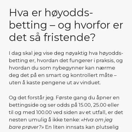
Hva er høyodds-
betting – og hvorfor er
det så fristende?
I dag skal jeg vise deg nøyaktig hva høyodds-
betting er, hvordan det fungerer i praksis, og
hvordan du som nybegynner kan nærme
deg det på en smart og kontrollert måte –
uten å kaste pengene ut av vinduet.
Og det forstår jeg. Første gang du åpner en
bettingside og ser odds på 15.00, 25.00 eller
til og med 100.00 ved siden av et utfall, er det
nesten umulig å ikke tenke:
«Hva om jeg
bare prøver?»
En liten innsats kan plutselig