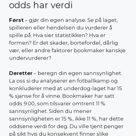
odds har verdi
Først
– gjør din egen analyse. Se på laget,
spilleren eller hendelsen du vurderer å
spille på. Hva sier statistikken? Hva er
formen? Er det skader, bortefordel, dårlig
vær, eller andre faktorer bookmaker kanskje
undervurderer?
Deretter
– beregn din egen sannsynlighet.
La oss si du analyserer en fotballkamp og
konkluderer med at underdog-laget har 15
% sjanse for å vinne. Bookmaker har satt
odds 9.00, som tilsvarer omtrent 11 %
sannsynlighet. Siden du mener
sannsynligheten er 15 %, ikke 11 %, har dette
oddsene verdi for deg. Du ville tjent penger
på sikt hvis du konsekvent finner slike