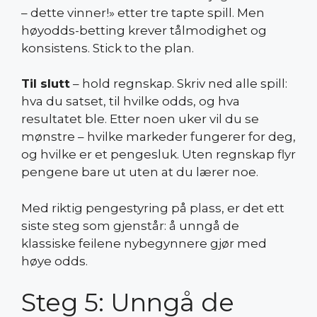
– dette vinner!» etter tre tapte spill. Men
høyodds-betting krever tålmodighet og
konsistens. Stick to the plan.
Til slutt
– hold regnskap. Skriv ned alle spill:
hva du satset, til hvilke odds, og hva
resultatet ble. Etter noen uker vil du se
mønstre – hvilke markeder fungerer for deg,
og hvilke er et pengesluk. Uten regnskap flyr
pengene bare ut uten at du lærer noe.
Med riktig pengestyring på plass, er det ett
siste steg som gjenstår: å unngå de
klassiske feilene nybegynnere gjør med
høye odds.
Steg 5: Unngå de