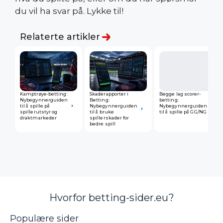
du vil ha svar på. Lykke til!
Relaterte artikler
Kamptrøye-betting:
Skaderapporter i
Begge lag scorer-
Nybegynnerguiden
Betting:
betting:
til å spille på
Nybegynnerguiden
Nybegynnerguiden
spillerutstyr og
til å bruke
til å spille på GG/NG
draktmarkeder
spillerskader for
bedre spill
Hvorfor betting-sider.eu?
Populære sider