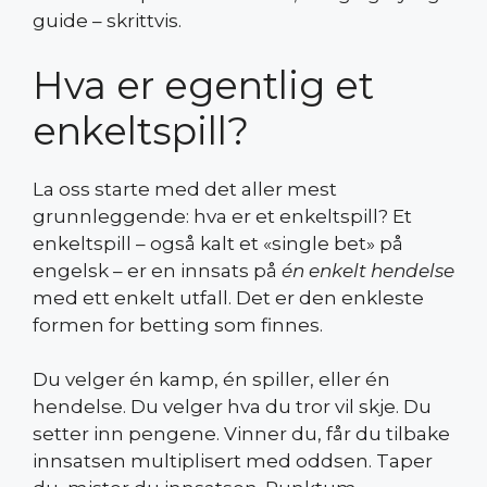
guide – skrittvis.
Hva er egentlig et
enkeltspill?
La oss starte med det aller mest
grunnleggende: hva er et enkeltspill? Et
enkeltspill – også kalt et «single bet» på
engelsk – er en innsats på
én enkelt hendelse
med ett enkelt utfall. Det er den enkleste
formen for betting som finnes.
Du velger én kamp, én spiller, eller én
hendelse. Du velger hva du tror vil skje. Du
setter inn pengene. Vinner du, får du tilbake
innsatsen multiplisert med oddsen. Taper