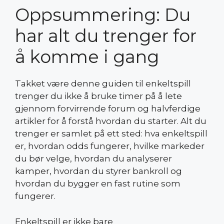
Oppsummering: Du
har alt du trenger for
å komme i gang
Takket være denne guiden til enkeltspill
trenger du ikke å bruke timer på å lete
gjennom forvirrende forum og halvferdige
artikler for å forstå hvordan du starter. Alt du
trenger er samlet på ett sted: hva enkeltspill
er, hvordan odds fungerer, hvilke markeder
du bør velge, hvordan du analyserer
kamper, hvordan du styrer bankroll og
hvordan du bygger en fast rutine som
fungerer.
Enkeltspill er ikke bare