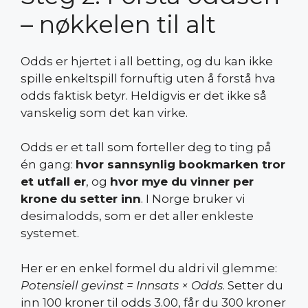
– nøkkelen til alt
Odds er hjertet i all betting, og du kan ikke
spille enkeltspill fornuftig uten å forstå hva
odds faktisk betyr. Heldigvis er det ikke så
vanskelig som det kan virke.
Odds er et tall som forteller deg to ting på
én gang:
hvor sannsynlig bookmarken tror
et utfall er
, og
hvor mye du vinner per
krone du setter inn
. I Norge bruker vi
desimalodds, som er det aller enkleste
systemet.
Her er en enkel formel du aldri vil glemme:
Potensiell gevinst = Innsats × Odds
. Setter du
inn 100 kroner til odds 3.00, får du 300 kroner