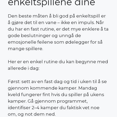
enkeltspillene dine
Den beste måten å bli god på enkeltspill er
å gjøre det til en vane – ikke en impuls. Når
du har en fast rutine, er det mye enklere å ta
gode beslutninger og unngå de
emosjonelle feilene som ødelegger for så
mange spillere.
Her er en enkel rutine du kan begynne med
allerede i dag:
Først: sett av en fast dag og tid i uken til å se
gjennom kommende kamper. Mandag
kveld fungerer fint hvis du spiller på ukens
kamper. Gå gjennom programmet,
identifiser 2–4 kamper du faktisk vet noe
om, og not dem ned.