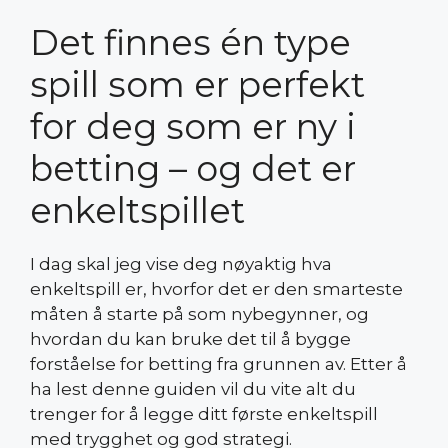
Det finnes én type
spill som er perfekt
for deg som er ny i
betting – og det er
enkeltspillet
I dag skal jeg vise deg nøyaktig hva
enkeltspill er, hvorfor det er den smarteste
måten å starte på som nybegynner, og
hvordan du kan bruke det til å bygge
forståelse for betting fra grunnen av. Etter å
ha lest denne guiden vil du vite alt du
trenger for å legge ditt første enkeltspill
med trygghet og god strategi.