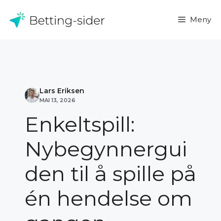
Hopp
til
Meny
innhold
Lars Eriksen
MAI 13, 2026
Enkeltspill:
Nybegynnergui
den til å spille på
én hendelse om