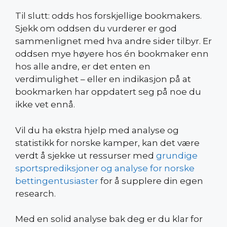
Til slutt: odds hos forskjellige bookmakers.
Sjekk om oddsen du vurderer er god
sammenlignet med hva andre sider tilbyr. Er
oddsen mye høyere hos én bookmaker enn
hos alle andre, er det enten en
verdimulighet – eller en indikasjon på at
bookmarken har oppdatert seg på noe du
ikke vet ennå.
Vil du ha ekstra hjelp med analyse og
statistikk for norske kamper, kan det være
verdt å sjekke ut ressurser med
grundige
sportsprediksjoner og analyse for norske
bettingentusiaster
for å supplere din egen
research.
Med en solid analyse bak deg er du klar for