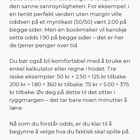
den sanne sannsynligheten. For eksempel: i
en tenkt perfekt verden uten margin ville
oddsen på et myntkast (50/50) vært 2.00 på
begge sider. Men en bookmaker vil kanskje
sette odds 1.90 på begge sider – det er her
de tjener penger over tid.
Du bør også bli komfortabel med å bruke en
enkel kalkulator eller regne i hodet. Tre
raske eksempler: 50 kr × 2.50 = 125 kr tilbake.
200 kr × 1.80 = 360 kr tilbake. 75 kr × 5.00 = 375
kr tilbake. Øv deg på dette til det sitter i
ryggmargen – det tar bare noen minutter å
lære.
Nå som du forstår odds, er du klar til å
begynne å velge hva du faktisk skal spille på.