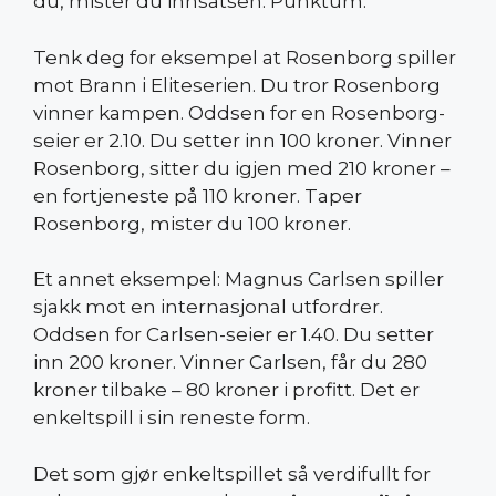
du, mister du innsatsen. Punktum.
Tenk deg for eksempel at Rosenborg spiller
mot Brann i Eliteserien. Du tror Rosenborg
vinner kampen. Oddsen for en Rosenborg-
seier er 2.10. Du setter inn 100 kroner. Vinner
Rosenborg, sitter du igjen med 210 kroner –
en fortjeneste på 110 kroner. Taper
Rosenborg, mister du 100 kroner.
Et annet eksempel: Magnus Carlsen spiller
sjakk mot en internasjonal utfordrer.
Oddsen for Carlsen-seier er 1.40. Du setter
inn 200 kroner. Vinner Carlsen, får du 280
kroner tilbake – 80 kroner i profitt. Det er
enkeltspill i sin reneste form.
Det som gjør enkeltspillet så verdifullt for