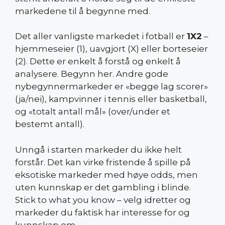
markedene til å begynne med.
Det aller vanligste markedet i fotball er
1X2
–
hjemmeseier (1), uavgjort (X) eller borteseier
(2). Dette er enkelt å forstå og enkelt å
analysere. Begynn her. Andre gode
nybegynnermarkeder er «begge lag scorer»
(ja/nei), kampvinner i tennis eller basketball,
og «totalt antall mål» (over/under et
bestemt antall).
Unngå i starten markeder du ikke helt
forstår. Det kan virke fristende å spille på
eksotiske markeder med høye odds, men
uten kunnskap er det gambling i blinde.
Stick to what you know – velg idretter og
markeder du faktisk har interesse for og
kunnskap om.