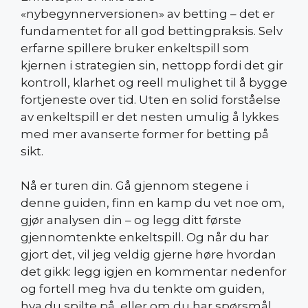
«nybegynnerversionen» av betting – det er
fundamentet for all god bettingpraksis. Selv
erfarne spillere bruker enkeltspill som
kjernen i strategien sin, nettopp fordi det gir
kontroll, klarhet og reell mulighet til å bygge
fortjeneste over tid. Uten en solid forståelse
av enkeltspill er det nesten umulig å lykkes
med mer avanserte former for betting på
sikt.
Nå er turen din. Gå gjennom stegene i
denne guiden, finn en kamp du vet noe om,
gjør analysen din – og legg ditt første
gjennomtenkte enkeltspill. Og når du har
gjort det, vil jeg veldig gjerne høre hvordan
det gikk: legg igjen en kommentar nedenfor
og fortell meg hva du tenkte om guiden,
hva du spilte på, eller om du har spørsmål