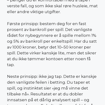
– penger du er komfortabel med å tape i
verste fall, og som ikke skal røre husleie, mat
eller andre viktige utgifter.
Første prinsipp: bestem deg for en fast
prosent av bankroll per spill. Det vanligste
rådet for nybegynnere er å spille mellom 1%
og 5% av bankroll per enkeltspill. Har du satt
av 1000 kroner, betyr det 10–50 kroner per
spill. Dette virker kanskje lite, men det sikrer
at du ikke tømmer kontoen etter noen få
tap.
Neste prinsipp: ikke jag tap. Dette er kanskje
den vanligste feilen i betting. Du taper et
spill, og instinktet sier «jeg må vinne det
tilbake nå». Resultatet er at du dobler
innsatsen på et dårlig analysert spill – og