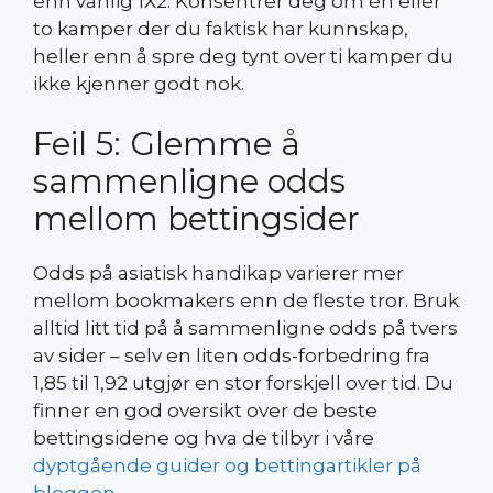
enn vanlig 1X2. Konsentrer deg om én eller
to kamper der du faktisk har kunnskap,
heller enn å spre deg tynt over ti kamper du
ikke kjenner godt nok.
Feil 5: Glemme å
sammenligne odds
mellom bettingsider
Odds på asiatisk handikap varierer mer
mellom bookmakers enn de fleste tror. Bruk
alltid litt tid på å sammenligne odds på tvers
av sider – selv en liten odds-forbedring fra
1,85 til 1,92 utgjør en stor forskjell over tid. Du
finner en god oversikt over de beste
bettingsidene og hva de tilbyr i våre
dyptgående guider og bettingartikler på