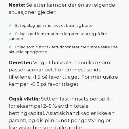
Neste:
Se etter kamper der én av følgende
situasjoner gjelder:
Et topplag hjemme mot et bunnlag borte
Et lag i god form møter et lag uten scoring på fire+
kamper
Et lag som historisk sett dominerer med store seire i de
aktuelle oppgjørene
Deretter:
Velg et halvtalls-handikap som
passer scenarioet. For de mest solide
tilfellene: -1,5 på favorittlaget. For mer usikre
kamper: -0,5 på favorittlaget.
Også viktig:
Sett en fast innsats per spill –
for eksempel 2–5 % av din totale
bettingkapital. Asiatisk handikap er ikke en
garanti, og disiplin rundt pengestyring er
like viktig her som i alle andre