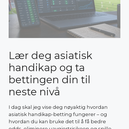
Lær deg asiatisk
handikap og ta
bettingen din til
neste nivå
I dag skal jeg vise deg nøyaktig hvordan
asiatisk handikap-betting fungerer – og
hvordan du kan bruke det til å få bedre
odds, eliminere uavgjortrisikoen og spille