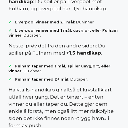
handikap
: Du spiller på Liverpool mot
Fulham, og Liverpool har -1,5 i handikap.
Liverpool vinner med 2+ mål:
Du vinner.
Liverpool vinner med 1 mål, uavgjort eller Fulham
vinner:
Du taper.
Neste, prøv det fra den andre siden: Du
spiller på Fulham med
+1,5 handikap
.
Fulham taper med 1 mål, spiller uavgjort, eller
vinner:
Du vinner.
Fulham taper med 2+ mål:
Du taper.
Halvtalls-handikap gir altså et krystallklart
utfall hver gang. Det er binært – enten
vinner du eller taper du. Dette gjør dem
enkle å forstå, men også litt mer risikofylte
siden det ikke finnes noen «trygg havn» i
form av push.