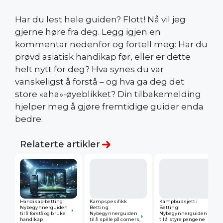
Har du lest hele guiden? Flott! Nå vil jeg
gjerne høre fra deg. Legg igjen en
kommentar nedenfor og fortell meg: Har du
prøvd asiatisk handikap før, eller er dette
helt nytt for deg? Hva synes du var
vanskeligst å forstå – og hva ga deg det
store «aha»-øyeblikket? Din tilbakemelding
hjelper meg å gjøre fremtidige guider enda
bedre.
Relaterte artikler
Handikap-betting:
Kampspesifikk
Kampbudsjett i
Nybegynnerguiden
Betting:
Betting:
til å forstå og bruke
Nybegynnerguiden
Nybegynnerguiden
handikap
til å spille på corners,
til å styre pengene