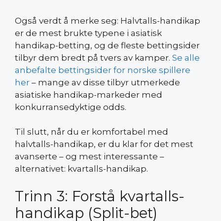
Også verdt å merke seg: Halvtalls-handikap
er de mest brukte typene i asiatisk
handikap-betting, og de fleste bettingsider
tilbyr dem bredt på tvers av kamper.
Se alle
anbefalte bettingsider for norske spillere
her
– mange av disse tilbyr utmerkede
asiatiske handikap-markeder med
konkurransedyktige odds.
Til slutt, når du er komfortabel med
halvtalls-handikap, er du klar for det mest
avanserte – og mest interessante –
alternativet: kvartalls-handikap.
Trinn 3: Forstå kvartalls-
handikap (Split-bet)