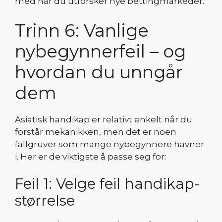
med når du utforsker nye bettingmarkeder.
Trinn 6: Vanlige
nybegynnerfeil – og
hvordan du unngår
dem
Asiatisk handikap er relativt enkelt når du
forstår mekanikken, men det er noen
fallgruver som mange nybegynnere havner
i. Her er de viktigste å passe seg for:
Feil 1: Velge feil handikap-
størrelse