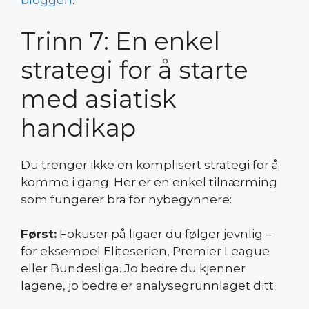
bloggen
.
Trinn 7: En enkel
strategi for å starte
med asiatisk
handikap
Du trenger ikke en komplisert strategi for å
komme i gang. Her er en enkel tilnærming
som fungerer bra for nybegynnere:
Først:
Fokuser på ligaer du følger jevnlig –
for eksempel Eliteserien, Premier League
eller Bundesliga. Jo bedre du kjenner
lagene, jo bedre er analysegrunnlaget ditt.