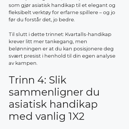
som gjør asiatisk handikap til et elegant og
fleksibelt verktøy for erfarne spillere – og jo
før du forstår det, jo bedre.
Til slutt i dette trinnet: Kvartalls-handikap
krever litt mer tankegang, men
belønningen er at du kan posisjonere deg
svært presist i henhold til din egen analyse
av kampen.
Trinn 4: Slik
sammenligner du
asiatisk handikap
med vanlig 1X2