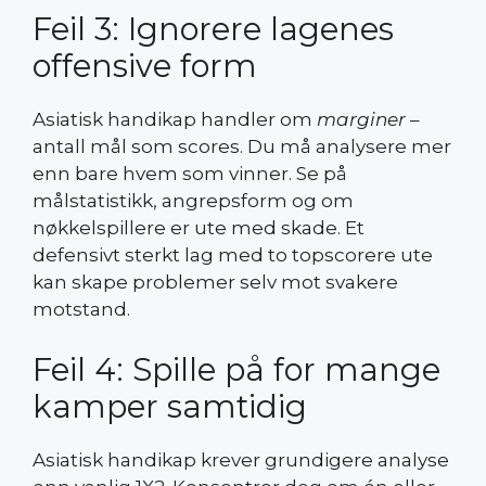
Feil 3: Ignorere lagenes
offensive form
Asiatisk handikap handler om
marginer
–
antall mål som scores. Du må analysere mer
enn bare hvem som vinner. Se på
målstatistikk, angrepsform og om
nøkkelspillere er ute med skade. Et
defensivt sterkt lag med to topscorere ute
kan skape problemer selv mot svakere
motstand.
Feil 4: Spille på for mange
kamper samtidig
Asiatisk handikap krever grundigere analyse